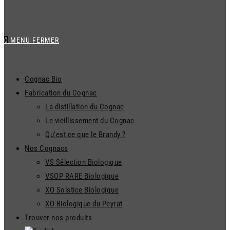
0
MENU
FERMER
Cognac Bio
Fabrication du Cognac
La distillation du Cognac
Le vieillissement du Cognac
Qu’est ce que le Brandy ?
Nos Cognacs
VS Sélection Biologique
VSOP RARE Biologique
XO Solstice Biologique
XO Biologique du Peyrat
Trouver nos produits